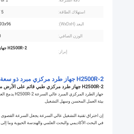
دقة السرعة:
± 10r / دقيقة
استهلاك الطاقة:
5 كيلو واط
البعد (WxDxH):
3x93x96
الوزن الصافي:
0
H2500R-2 جهاز طرد مركزي طبي قائم على الأرض
إبراز:
H2500R-2 جهاز طرد مركزي مبرد ذو سعة كبيرة وعالي السرعة
H2500R-2 جهاز طرد مركزي طبي قائم على الأرض مع دوارات زاوية دوارة سوينغ متوفرة
بيئة العمل المحسن وسهل التشغيل.
في البحث الأكاديمي والبحث العلمي والهندسة الحيوية وما إلى 