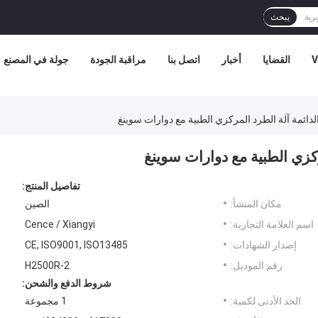
يبحث
V
القضايا
أخبار
اتصل بنا
مراقبة الجودة
جولة في المصنع
تفاصيل المنتج:
مكان المنشأ:
الصين
اسم العلامة التجارية:
Cence / Xiangyi
إصدار الشهادات:
CE, ISO9001, ISO13485
رقم الموديل:
H2500R-2
شروط الدفع والشحن:
الحد الأدنى لكمية:
1 مجموعة