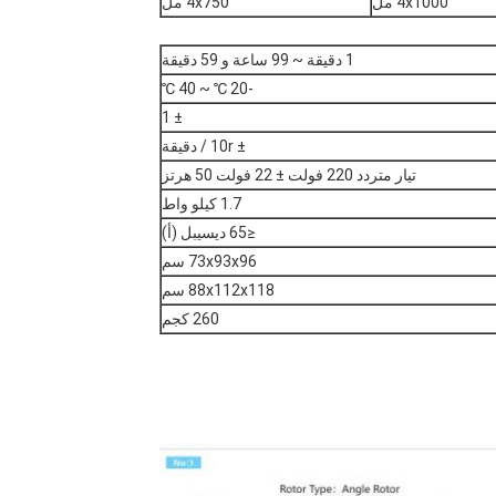
4x1000 مل
4x750 مل
1 دقيقة ~ 99 ساعة و 59 دقيقة
-20 ℃ ~ 40 ℃
± 1
± 10r / دقيقة
تيار متردد 220 فولت ± 22 فولت 50 هرتز
1.7 كيلو واط
≤65 ديسيبل (أ)
73x93x96 سم
88x112x118 سم
260 كجم