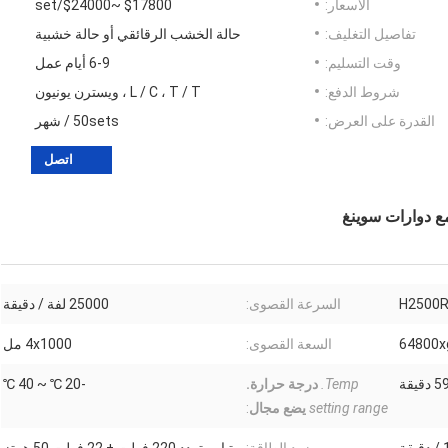
الأسعار:
$17800 ~$24000/set
تفاصيل التغليف:
حالة الخشب الرقائقي أو حالة خشبية
وقت التسليم:
6-9 أيام عمل
شروط الدفع:
L / C ، T / T ، ويسترن يونيون
القدرة على العرض:
50sets / شهر
اتصل
H2500R
السرعة القصوى:
25000 لفة / دقيقة
64800x
السعة القصوى:
4x1000 مل
Temp.
درجة حرارة.
-20 ℃ ~ 40 ℃
setting range
يضع مجال
: