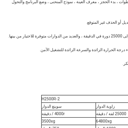
ام تحكم فائق لتقديم وظيفة فصل التدرج المكون من 5 خطوات ، بدء الحجز ، معرف العينة ، نموذج المنحنى ، وضع البرنامج والتحول
H2500R-2
زاوية الدوار
سوينغ الدوار
25000 لفة / دقيقة
4000r / دقيقة
3500xg
64800xg