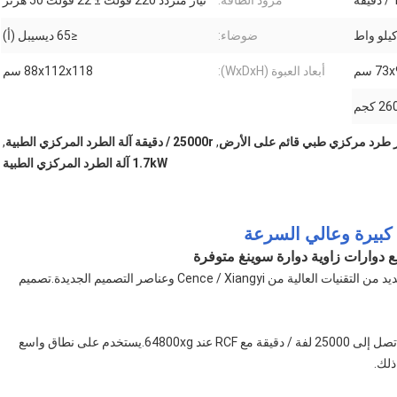
مزود الطاقة:
تيار متردد 220 فولت ± 22 فولت 50 هرتز
ضوضاء:
≤65 ديسيبل (أ)
7 سم
أبعاد العبوة (WxDxH):
88x112x118 سم
26 كجم
,
25000r / دقيقة آلة الطرد المركزي الطبية
,
1.7kW آلة الطرد المركزي الطبية
جهاز الطرد المركزي المبرد عالي السرعة H2500R-2 يدمج العديد من التقنيات العالية من Cence / Xiangyi وعناصر التصميم الجديدة.تصميم
إن اختراق تقنية التشغيل عالي السرعة يجعل السرعة القصوى تصل إلى 25000 لفة / دقيقة مع RCF عند 64800xg.يستخدم على نطاق واسع
ذلك.