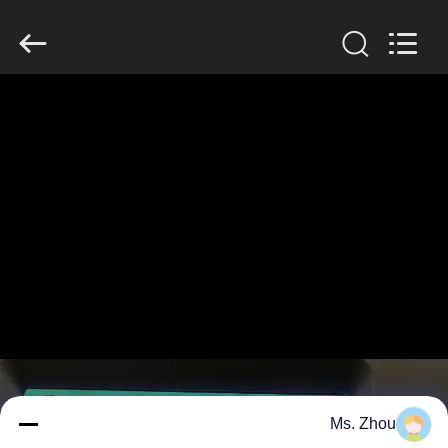
Xiangyi
Laboratory
Instrument
Development
Co.,
Ltd..
All
Rights
المنزل
Reserved.
المنتجات
حولنا
جولة
في
المصنع
مراقبة
Ms. Zhou