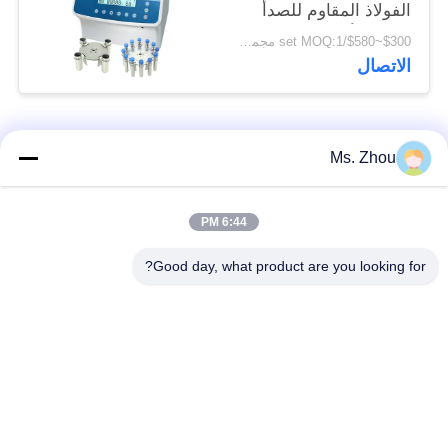
الفولاذ المقاوم للصدأ
الدوار الأفقي 12 × 15
$300~$580/set MOQ:1 مجموعة
مل L420-A 4200 دورة
الاتصال
في الدقيقة
فئات شعبية
جميع
Ms. Zhou
مختبر جهاز الطرد
آلة الطرد المركزي
6:44 PM
المركزي
الطبية
Good day, what product are you looking for?
PRP PRF أجهزة
آلة الطرد المركزي
الطرد المركزي
المبردة
فصل الدم الطرد
بنك الدم الطرد
المركزي
المركزي