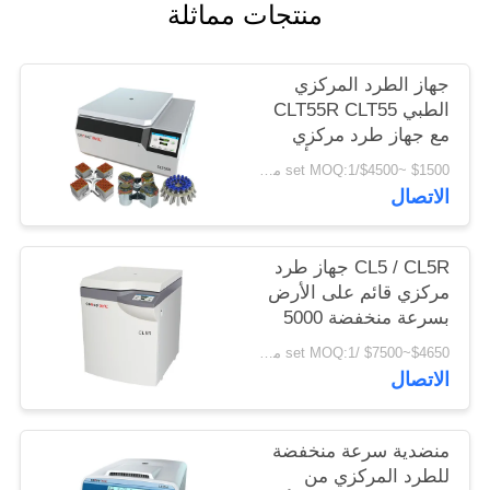
منتجات مماثلة
PRIVACY
POLICY
جهاز الطرد المركزي
الطبي CLT55R CLT55
مع جهاز طرد مركزي
منخفض السرعة يتأرجح
$1500 ~$4500/set MOQ:1 مجموعة
الاتصال
CL5 / CL5R جهاز طرد
مركزي قائم على الأرض
بسرعة منخفضة 5000
لفة / دقيقة مع دوار
$4650~$7500 /set MOQ:1 مجموعة
متأرجح
الاتصال
منضدية سرعة منخفضة
للطرد المركزي من