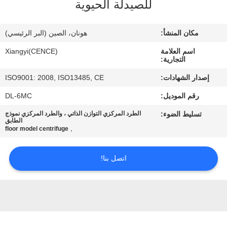
للصيدلة الحيوية
الجودة
مكان المنشأ:
هونان، الصين (البر الرئيسي)
اتصل
اسم العلامة
Xiangyi(CENCE)
بنا
التجارية:
إصدار الشهادات:
ISO9001: 2008, ISO13485, CE
أخبار
رقم الموديل:
DL-6MC
تسليط الضوء:
الطرد المركزي التوازن الذاتي ، والطرد المركزي نموذج
القضايا
الطابق
,
floor model centrifuge
VR
اتصل بنا!
خريطة
الموقع