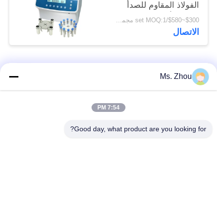
الفولاذ المقاوم للصدأ
الدوار الأفقي 12 × 15
$300~$580/set MOQ:1 مجموعة
مل L420-A 4200 دورة
الاتصال
في الدقيقة
فئات شعبية
جميع
Ms. Zhou
مختبر جهاز الطرد
آلة الطرد المركزي
7:54 PM
المركزي
الطبية
Good day, what product are you looking for?
PRP PRF أجهزة
آلة الطرد المركزي
الطرد المركزي
المبردة
فصل الدم الطرد
بنك الدم الطرد
المركزي
المركزي