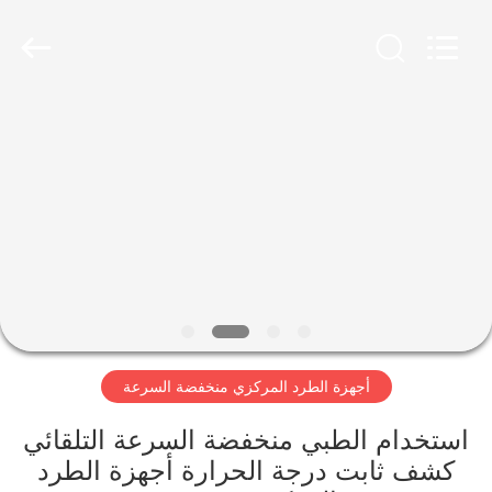
Xiangyi
Laboratory
Instrument
Development
Co.,
Ltd..
All
Rights
المنزل
Reserved.
المنتجات
حولنا
جولة
في
أجهزة الطرد المركزي منخفضة السرعة
المصنع
استخدام الطبي منخفضة السرعة التلقائي
مراقبة
كشف ثابت درجة الحرارة أجهزة الطرد