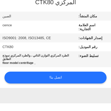
المركزي CTK80
الجودة
مكان المنشأ:
الصين
اتصل
اسم العلامة
cence
بنا
التجارية:
إصدار الشهادات:
ISO9001: 2008, ISO13485, CE
أخبار
رقم الموديل:
CTK80
تسليط الضوء:
الطرد المركزي التوازن الذاتي ، والطرد المركزي نموذج
القضايا
الطابق
,
floor model centrifuge
VR
اتصل بنا!
خريطة
الموقع