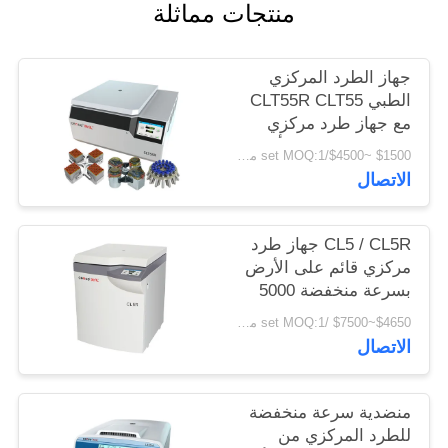
منتجات مماثلة
PRIVACY
POLICY
جهاز الطرد المركزي
الطبي CLT55R CLT55
مع جهاز طرد مركزي
منخفض السرعة يتأرجح
$1500 ~$4500/set MOQ:1 مجموعة
الاتصال
CL5 / CL5R جهاز طرد
مركزي قائم على الأرض
بسرعة منخفضة 5000
لفة / دقيقة مع دوار
$4650~$7500 /set MOQ:1 مجموعة
متأرجح
الاتصال
منضدية سرعة منخفضة
للطرد المركزي من