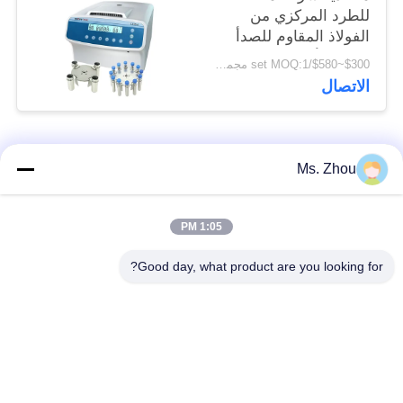
للطرد المركزي من
الفولاذ المقاوم للصدأ
الدوار الأفقي 12 × 15
$300~$580/set MOQ:1 مجموعة
مل L420-A 4200 دورة
الاتصال
في الدقيقة
فئات شعبية
جميع
Ms. Zhou
مختبر جهاز الطرد
آلة الطرد المركزي
1:05 PM
المركزي
الطبية
Good day, what product are you looking for?
PRP PRF أجهزة
آلة الطرد المركزي
الطرد المركزي
المبردة
فصل الدم الطرد
بنك الدم الطرد
المركزي
المركزي