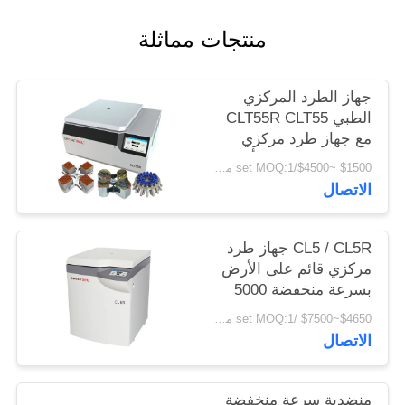
PRIVACY
منتجات مماثلة
POLICY
جهاز الطرد المركزي
الطبي CLT55R CLT55
مع جهاز طرد مركزي
منخفض السرعة يتأرجح
$1500 ~$4500/set MOQ:1 مجموعة
الاتصال
CL5 / CL5R جهاز طرد
مركزي قائم على الأرض
بسرعة منخفضة 5000
لفة / دقيقة مع دوار
$4650~$7500 /set MOQ:1 مجموعة
متأرجح
الاتصال
منضدية سرعة منخفضة