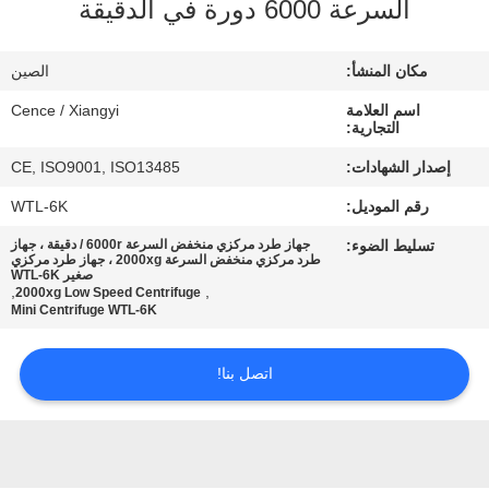
السرعة 6000 دورة في الدقيقة
الجودة
مكان المنشأ:
الصين
اتصل
اسم العلامة
Cence / Xiangyi
بنا
التجارية:
إصدار الشهادات:
CE, ISO9001, ISO13485
أخبار
رقم الموديل:
WTL-6K
تسليط الضوء:
جهاز طرد مركزي منخفض السرعة 6000r / دقيقة ، جهاز
القضايا
طرد مركزي منخفض السرعة 2000xg ، جهاز طرد مركزي
صغير WTL-6K
,
,
2000xg Low Speed Centrifuge
Mini Centrifuge WTL-6K
VR
اتصل بنا!
خريطة
الموقع