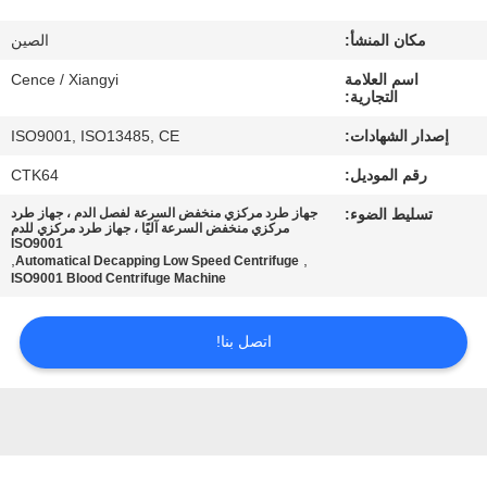
الجودة
مكان المنشأ:
الصين
اتصل
اسم العلامة
Cence / Xiangyi
التجارية:
بنا
إصدار الشهادات:
ISO9001, ISO13485, CE
رقم الموديل:
CTK64
أخبار
تسليط الضوء:
جهاز طرد مركزي منخفض السرعة لفصل الدم ، جهاز طرد
مركزي منخفض السرعة آليًا ، جهاز طرد مركزي للدم
ISO9001
القضايا
,
,
Automatical Decapping Low Speed Centrifuge
ISO9001 Blood Centrifuge Machine
VR
اتصل بنا!
خريطة
الموقع