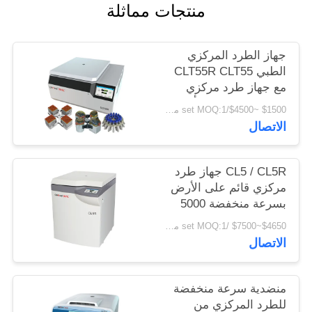
PRIVACY
منتجات مماثلة
POLICY
جهاز الطرد المركزي
الطبي CLT55R CLT55
مع جهاز طرد مركزي
منخفض السرعة يتأرجح
$1500 ~$4500/set MOQ:1 مجموعة
الاتصال
CL5 / CL5R جهاز طرد
مركزي قائم على الأرض
بسرعة منخفضة 5000
لفة / دقيقة مع دوار
$4650~$7500 /set MOQ:1 مجموعة
متأرجح
الاتصال
منضدية سرعة منخفضة
للطرد المركزي من