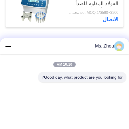
الفولاذ المقاوم للصدأ
الدوار الأفقي 12 × 15
$300~$580/set MOQ:1 مجموعة
مل L420-A 4200 دورة
الاتصال
في الدقيقة
فئات شعبية
جميع
Ms. Zhou
مختبر جهاز الطرد
آلة الطرد المركزي
10:10 AM
المركزي
الطبية
Good day, what product are you looking for?
PRP PRF أجهزة
آلة الطرد المركزي
الطرد المركزي
المبردة
فصل الدم الطرد
بنك الدم الطرد
المركزي
المركزي