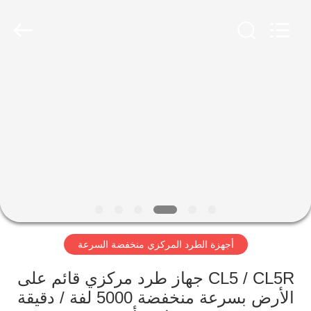
Xiangyi
Laboratory
Instrument
Development
Co.,
Ltd..
All
Rights
المنزل
Reserved.
المنتجات
حولنا
جولة
في
أجهزة الطرد المركزي منخفضة السرعة
المصنع
CL5 / CL5R جهاز طرد مركزي قائم على
مراقبة
الأرض بسرعة منخفضة 5000 لفة / دقيقة