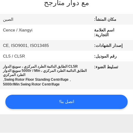
مع دوار متأرجح
الجودة
مكان المنشأ:
الصين
اتصل
اسم العلامة
Cence / Xiangyi
بنا
التجارية:
إصدار الشهادات:
CE, ISO9001, ISO13485
أخبار
رقم الموديل:
CL5 / CL5R
تسليط الضوء:
CL5R الطابق الدائمة الطرد المركزي ، سوينغ الدوار
القضايا
الطابق الدائمة الطرد المركزي ، 5000r / Min سوينغ الدوار
الطرد المركزي
,
,
Swing Rotor Floor Standing Centrifuge
5000r/Min Swing Rotor Centrifuge
VR
اتصل بنا!
خريطة
الموقع