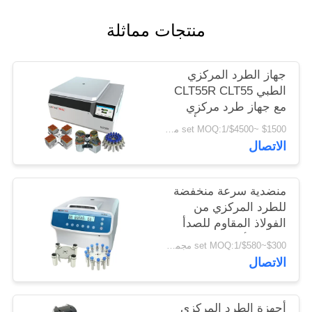
PRIVACY
منتجات مماثلة
POLICY
جهاز الطرد المركزي
الطبي CLT55R CLT55
مع جهاز طرد مركزي
منخفض السرعة يتأرجح
$1500 ~$4500/set MOQ:1 مجموعة
الاتصال
منضدية سرعة منخفضة
للطرد المركزي من
الفولاذ المقاوم للصدأ
الدوار الأفقي 12 × 15
$300~$580/set MOQ:1 مجموعة
مل L420-A 4200 دورة
الاتصال
في الدقيقة
أجهزة الطرد المركزي