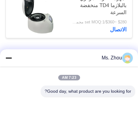
بالبلازما TD4 منخفضة
السرعة
$280 ~$360/set MOQ:1 مجموعة
الاتصال
فئات شعبية
جميع
Ms. Zhou
مختبر جهاز الطرد
آلة الطرد المركزي
7:23 AM
المركزي
الطبية
Good day, what product are you looking for?
PRP PRF أجهزة
آلة الطرد المركزي
الطرد المركزي
المبردة
فصل الدم الطرد
بنك الدم الطرد
المركزي
المركزي